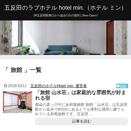
五反田のラブホテル hotel min.（ホテル ミン）
JR五反田駅東口から徒歩1分の場所にNew Open!
「 旅館 」一覧
2018/10/11
五反田のホテルHotel min. 運営者
旅館
「旅館 山水荘」は家庭的な雰囲気が好ま
れる宿
都会の真っ只中にあ和風旅館 旅館「山水荘」は五反田
駅から徒歩で約5分にあるとても便利な場所に建てら
れている和風旅館です。五反田...
記事を読む